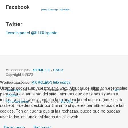
Facebook
property management seattle
Twitter
Tweets por el @FLRUrgente.
Validadado para
XHTML 1.0
y
CSS 3
Copyright © 2023
We use cookies
Web creada por
MICROLEON Informática
Usamos cookies en nuestro sitio web. Algunas de ellas son esenciales
Bootstrap
is a front-end framework of Twitter, Inc. Code licensed under
MIT
para el funcionamiento del sitio, mientras que otras nos ayudan a
License.
mejorar el sitio web y también la experiencia del usuario (cookies de
Font Awesome
font licensed under
SIL OFL 1.1
.
rastreo). Puedes decidir por ti mismo si quieres permitir el uso de las
cookies. Ten en cuenta que si las rechazas, puede que no puedas
usar todas las funcionalidades del sitio web.
De acuerdo
Rechazar