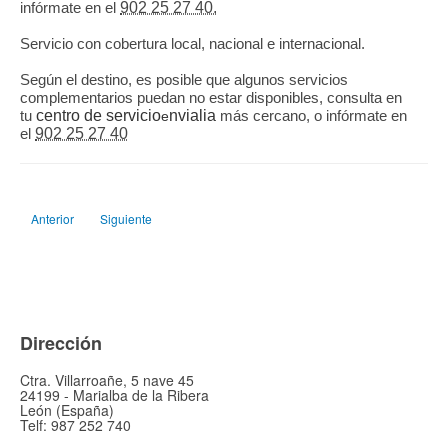
infórmate en el
902 25 27 40.
Servicio con cobertura local, nacional e internacional.
Según el destino, es posible que algunos servicios
complementarios puedan no estar disponibles, consulta en
tu
centro de servicio
nvialia
más cercano, o infórmate en
e
el
902 25 27 40
Artículo anterior: SERVICIO ESPECIAL
Artículo siguiente: VALIJA MAÑANA-TARDE
Anterior
Siguiente
Dirección
Ctra. Villarroañe, 5 nave 45
24199 - Marialba de la Ribera
León (España)
Telf: 987 252 740