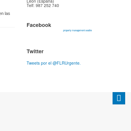
León (España)
Telf: 987 252 740
en las
Facebook
property management seattle
Twitter
Tweets por el @FLRUrgente.